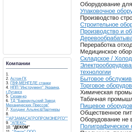
Оборудование для
Упаковочное обор
Производство стр
Строительное обо
Производство и о
Деревообрабатыв
Переработка отход
Медицинское обор
Складское / Холод
Компании
Электрооборудова
технологии
1.
Бытовое обслужив
2.
Астоя-ГК
3.
ГВФ-МЕНГЕЛЕ станки
Торговое оборудо
4.
НПП "Инструмент" Украина,
Химическая промы
г.Луганск
5.
Сезам-ко
Табачная промышл
6.
ТД "Барнаульский Завод
Пищевое оборудова
Механических Прессов"
7.
Холдинг Альянс&Партнеры
Общественное пит
8.
""АРЗАМАСАГРОПРОМЭНЕРГО""
Оборудование не 
9.
"АПЕКС"
Полиграфическое о
10.
"ДЕКОМ"
11.
"Дикон" ООО