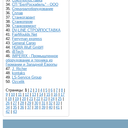
33.
Cоюзтехпоставка
34.
CП "БелРоскабель" - ООО
35.
Cпецуралоборудование
36.
Cплав
37.
Cтанкогарант
38.
Cтанкопром
39.
Cтанкоремонт
40.
DV-LINE СТРОЙПОСТАВКА
41.
FairMoulds.Net
42.
Ferryman express
43.
General Cargo
44.
HGMA Wulf GmbH
45.
iBTech
46.
IMPERIX - Промышленное
оборудование и техника из
Германии и Западной Европы
47.
J. Richer
48.
kontaks
49.
LS-Service Group
50.
Ozcelik
Страницы:
1
|
2
|
3
|
4
|
5
|
6
|
7
|
8
|
9
|
10
|
11
|
12
|
13
|
14
|
15
|
16
|
17
|
18
|
19
|
20
|
21
|
22
|
23
|
24
|
25
|
26
|
27
|
28
|
29
|
30
|
31
|
32
|
33
|
34
|
35
|
36
|
37
|
38
|
39
|
40
|
41
|
42
|
43