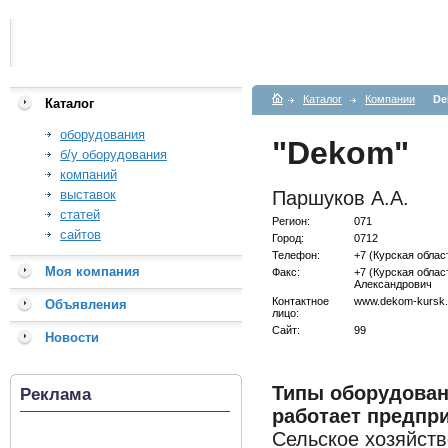
Каталог
Компании
De
Каталог
оборудования
"Dekom"
б/у оборудования
компаний
выставок
Паршуков А.А.
статей
Регион:
071
сайтов
Город:
0712
Телефон:
+7 (Курская облас
Моя компания
Факс:
+7 (Курская обла
Александрович
Контактное
www.dekom-kursk.
Объявления
лицо:
Сайт:
99
Новости
Типы оборудован
Реклама
работает предпри
Сельское хозяйств