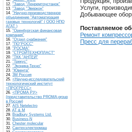
Продукция, произ
12.
"Завод "Ленремточстанок"
Услуги, производ
13.
"Завод "Эверкон"
14.
"Научно-производственное
Добывающее обор
объединение "Автоматизация
газовых технологий" ( ООО НПО
АГАТ )
Поставляемое об
15.
"Оренбургская финансовая
Ремонт компрессо
компания"
16.
"Отдел снабжения"
Пресс для перера
17.
"ПО"РОСС"
18.
"РОСМА"
19.
"СТРОЙТЕХНОПЛАСТ"
20.
"ТКК "АНТЕЙ"
21.
"Трекус"
22.
"Эконика-Техно"
23.
"Ювента"
24.
3М Россия
25.
<Научно-исследовательский
технологический институт
<ПРОГРЕСС>
26.
<ПРОМА РУ>
(представительство PROMA-group
в России)
27.
AIS Netelectro
28.
AT & M
29.
Bradbury Systems Ltd.
30.
Business-N
31.
Chester molecular
32.
Cантехэлектромаш