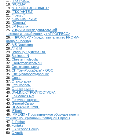
17.
"ПО"РОСС"
18.
"РОСМА"
19.
"СТРОЙТЕХНОПЛАСТ"
20.
"ТКК "АНТЕЙ"
21.
"Трекус"
22.
"Эконика-Техно"
23.
"Ювента"
24.
3М Россия
25.
<Научно-исследовательский
технологический институт <ПРОГРЕСС>
26.
<ПРОМА РУ> (представительство PROMA-
group в России)
27.
AIS Netelectro
28.
AT & M
29.
Bradbury Systems Ltd.
30.
Business-N
31.
Chester molecular
32.
Cантехэлектромаш
33.
Cоюзтехпоставка
34.
CП "БелРоскабель" - ООО
35.
Cпецуралоборудование
36.
Cплав
37.
Cтанкогарант
38.
Cтанкопром
39.
Cтанкоремонт
40.
DV-LINE СТРОЙПОСТАВКА
41.
FairMoulds.Net
42.
Ferryman express
43.
General Cargo
44.
HGMA Wulf GmbH
45.
iBTech
46.
IMPERIX - Промышленное оборудование и
техника из Германии и Западной Европы
47.
J. Richer
48.
kontaks
49.
LS-Service Group
50.
Ozcelik