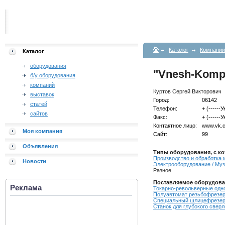
Каталог
Компании
Каталог
оборудования
"Vnesh-Komp
б/у оборудования
компаний
Куртов Сергей Викторович
выставок
Город:
06142
статей
Телефон:
+ (------
сайтов
Факс:
+ (-----
Контактное лицо:
www.vk.
Моя компания
Сайт:
99
Объявления
Типы оборудования, с ко
Производство и обработка
Новости
Электрооборудование / Муз
Разное
Поставляемое оборудова
Реклама
Токарно-револьверные одн
Полуавтомат резьбофрезер
Специальный шлицефрезер
Станок для глубокого свер