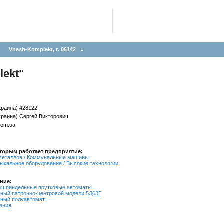
Vnesh-Komplekt, г. 06142
lekt"
Украина) 428122
-Украина) Сергей Викторович
com.ua
торым работает предприятие:
 металлов / Коммунальные машины
ыкальное оборудование / Высокие технологии
ние:
ошпиндельные прутковые автоматы
ный патронно-центровой модели 5Д63Г
ный полуавтомат
ления