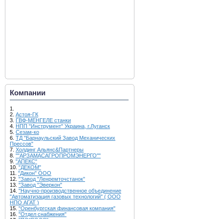
Компании
1.
2.
Астоя-ГК
3.
ГВФ-МЕНГЕЛЕ станки
4.
НПП "Инструмент" Украина, г.Луганск
5.
Сезам-ко
6.
ТД "Барнаульский Завод Механических
Прессов"
7.
Холдинг Альянс&Партнеры
8.
""АРЗАМАСАГРОПРОМЭНЕРГО""
9.
"АПЕКС"
10.
"ДЕКОМ"
11.
"Дикон" ООО
12.
"Завод "Ленремточстанок"
13.
"Завод "Эверкон"
14.
"Научно-производственное объединение
"Автоматизация газовых технологий" ( ООО
НПО АГАТ )
15.
"Оренбургская финансовая компания"
16.
"Отдел снабжения"