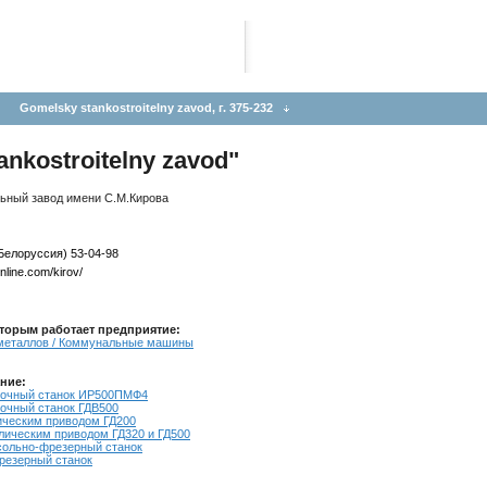
Gomelsky stankostroitelny zavod, г. 375-232
nkostroitelny zavod"
льный завод имени С.М.Кирова
--Белоруссия) 53-04-98
nline.com/kirov/
торым работает предприятие:
 металлов / Коммунальные машины
ние:
точный станок ИР500ПМФ4
очный станок ГДВ500
ическим приводом ГД200
лическим приводом ГД320 и ГД500
ольно-фрезерный станок
резерный станок