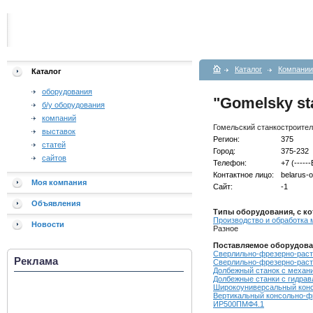
Каталог
Компании
Каталог
оборудования
"Gomelsky sta
б/у оборудования
компаний
Гомельский станкостроите
выставок
Регион:
375
статей
Город:
375-232
сайтов
Телефон:
+7 (----
Контактное лицо:
belarus-o
Моя компания
Сайт:
-1
Объявления
Типы оборудования, с ко
Производство и обработка
Новости
Разное
Поставляемое оборудова
Сверлильно-фрезерно-рас
Реклама
Сверлильно-фрезерно-раст
Долбежный станок с механ
Долбежные станки с гидрав
Широкоуниверсальный конс
Вертикальный консольно-ф
ИР500ПМФ4.1