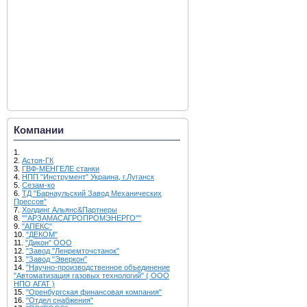
Компании
1.
2.
Астоя-ГК
3.
ГВФ-МЕНГЕЛЕ станки
4.
НПП "Инструмент" Украина, г.Луганск
5.
Сезам-ко
6.
ТД "Барнаульский Завод Механических
Прессов"
7.
Холдинг Альянс&Партнеры
8.
""АРЗАМАСАГРОПРОМЭНЕРГО""
9.
"АПЕКС"
10.
"ДЕКОМ"
11.
"Дикон" ООО
12.
"Завод "Ленремточстанок"
13.
"Завод "Эверкон"
14.
"Научно-производственное объединение
"Автоматизация газовых технологий" ( ООО
НПО АГАТ )
15.
"Оренбургская финансовая компания"
16.
"Отдел снабжения"