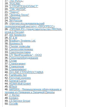
17.
"ПО"РОСС"
18.
"РОСМА"
19.
"СТРОЙТЕХНОПЛАСТ"
20.
"ТКК "АНТЕЙ"
21.
"Трекус"
22.
"Эконика-Техно"
23.
"Ювента"
24.
3М Россия
25.
<Научно-исследовательский
технологический институт <ПРОГРЕСС>
26.
<ПРОМА РУ> (представительство PROMA-
group в России)
27.
AIS Netelectro
28.
AT & M
29.
Bradbury Systems Ltd.
30.
Business-N
31.
Chester molecular
32.
Cантехэлектромаш
33.
Cоюзтехпоставка
34.
CП "БелРоскабель" - ООО
35.
Cпецуралоборудование
36.
Cплав
37.
Cтанкогарант
38.
Cтанкопром
39.
Cтанкоремонт
40.
DV-LINE СТРОЙПОСТАВКА
41.
FairMoulds.Net
42.
Ferryman express
43.
General Cargo
44.
HGMA Wulf GmbH
45.
iBTech
46.
IMPERIX - Промышленное оборудование и
техника из Германии и Западной Европы
47.
J. Richer
48.
kontaks
49.
LS-Service Group
50.
Ozcelik