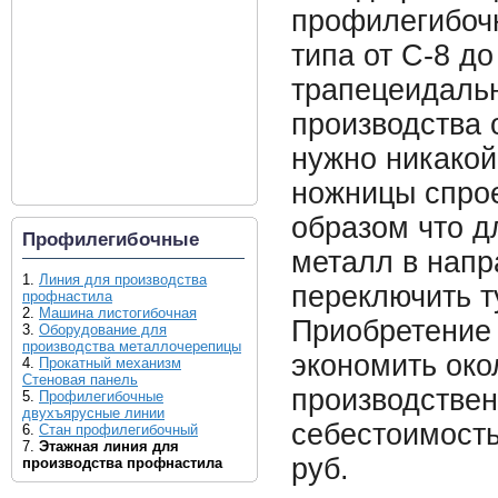
профилегибоч
типа от С-8 д
трапецеидаль
производства 
нужно никакой
ножницы спрое
образом что д
Профилегибочные
металл в напр
1.
Линия для производства
переключить 
профнастила
2.
Машина листогибочная
Приобретение 
3.
Оборудование для
производства металлочерепицы
экономить око
4.
Прокатный механизм
Стеновая панель
производствен
5.
Профилегибочные
двухъярусные линии
себестоимость
6.
Стан профилегибочный
7.
Этажная линия для
руб.
производства профнастила