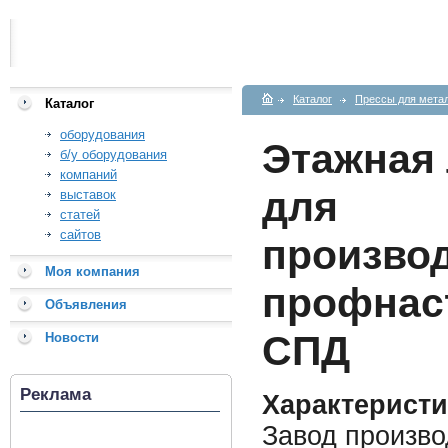
Каталог
Прессы для мета
Каталог
оборудования
Этажная
б/у оборудования
компаний
для
выставок
статей
сайтов
произво
Моя компания
профнас
Объявления
СПД
Новости
Реклама
Характеристи
Завод произво