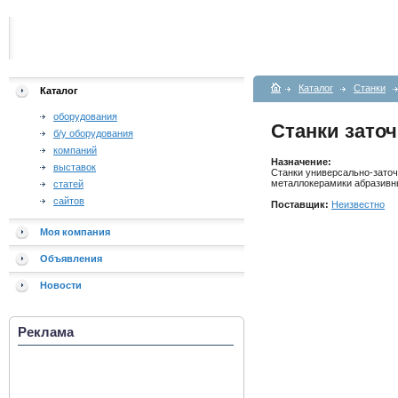
Каталог
Станки
Каталог
оборудования
Станки зато
б/у оборудования
компаний
Назначение:
выставок
Станки универсально-заточ
металлокерамики абразив
статей
сайтов
Поставщик:
Неизвестно
Моя компания
Объявления
Новости
Реклама