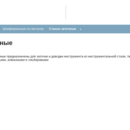
Шлифовальные по металлу
Станки заточные
чные
ные предназначены для заточки и доводки инструмента из инструментальной стали, тв
ными, алмазными и эльборовыми