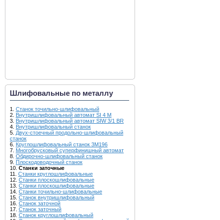
Шлифовальные по металлу
1.
Cтанок точильно-шлифовальный
2.
Внутришлифовальный автомат SI 4 M
3.
Внутришлифовальный автомат SIW 3/1 BR
4.
Внутришлифовальный станок
5.
Двух-стоечный продольно-шлифовальный
станок
6.
Круглошлифовальный станок 3М196
7.
Многобрусковый суперфинишный автомат
8.
Обдирочно-шлифовальный станок
9.
Плоскодоводочный станок
10.
Станки заточные
11.
Станки круглошлифовальные
12.
Станки плоскошлифовальные
13.
Станки плоскошлифовальные
14.
Станки точильно-шлифовальные
15.
Станок внутришлифовальный
16.
Станок заточной
17.
Станок заточный
18.
Станок круглошлифовальный