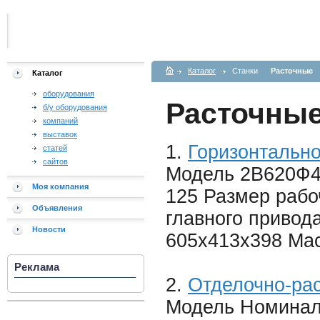
Каталог
Станки
Расточные
Каталог
оборудования
Расточны
б/у оборудования
компаний
выставок
1.
Горизонтальн
статей
сайтов
Модель 2В620Ф4
Моя компания
125 Размер рабо
Объявления
главного привод
Новости
605х413х398 Мас
Реклама
2.
Отделочно-рас
Модель Номинал