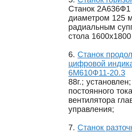
Станок 2А636Ф1
диаметром 125 м
радиальным супп
стола 1600х1800
6.
Станок продо
цифровой индика
6М610Ф11-20.3
88г.; установлен
постоянного ток
вентилятора гла
управления;
7.
Станок разто