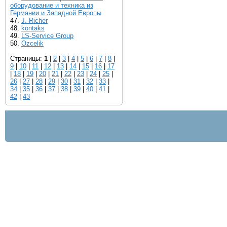
оборудование и техника из
Германии и Западной Европы
47.
J. Richer
48.
kontaks
49.
LS-Service Group
50.
Ozcelik
Страницы:
1
|
2
|
3
|
4
|
5
|
6
|
7
|
8
|
9
|
10
|
11
|
12
|
13
|
14
|
15
|
16
|
17
|
18
|
19
|
20
|
21
|
22
|
23
|
24
|
25
|
26
|
27
|
28
|
29
|
30
|
31
|
32
|
33
|
34
|
35
|
36
|
37
|
38
|
39
|
40
|
41
|
42
|
43