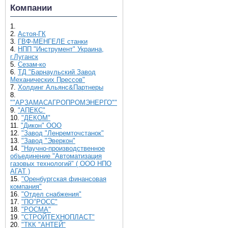
Компании
1.
2.
Астоя-ГК
3.
ГВФ-МЕНГЕЛЕ станки
4.
НПП "Инструмент" Украина,
г.Луганск
5.
Сезам-ко
6.
ТД "Барнаульский Завод
Механических Прессов"
7.
Холдинг Альянс&Партнеры
8.
""АРЗАМАСАГРОПРОМЭНЕРГО""
9.
"АПЕКС"
10.
"ДЕКОМ"
11.
"Дикон" ООО
12.
"Завод "Ленремточстанок"
13.
"Завод "Эверкон"
14.
"Научно-производственное
объединение "Автоматизация
газовых технологий" ( ООО НПО
АГАТ )
15.
"Оренбургская финансовая
компания"
16.
"Отдел снабжения"
17.
"ПО"РОСС"
18.
"РОСМА"
19.
"СТРОЙТЕХНОПЛАСТ"
20.
"ТКК "АНТЕЙ"